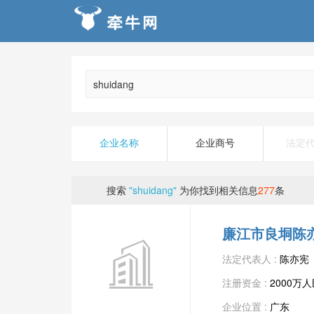
企业名称
企业商号
法定
搜索
"shuidang"
为你找到相关信息
277
条
廉江市良垌陈
法定代表人 :
陈亦宪
注册资金 :
2000万
企业位置 :
广东