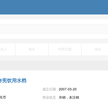
代表人
地址
经营范围
地址
亦宪饮用水档
成立日期 :
2007-03-20
人民币
营业状态 :
吊销，未注销