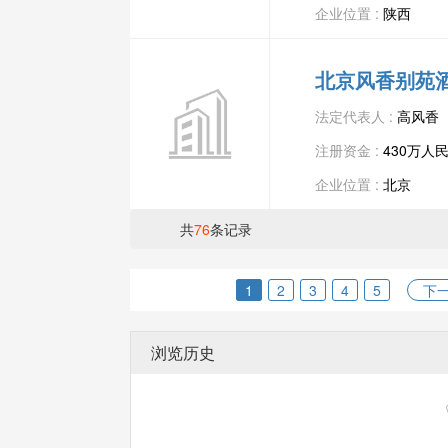
企业位置 :
陕西
北京风香别苑
法定代表人 :
高风香
注册资金 :
430万人
企业位置 :
北京
共
76
条记录
1
2
3
4
5
下
浏览历史