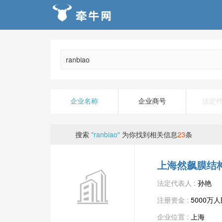
企业名称
企业商号
法定
搜索
"ranbiao"
为你找到相关信息
23
条
上海然飙膜结
法定代表人 :
孙艳
注册资金 :
5000万
企业位置 :
上海