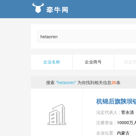
企业名称
企业商号
法定
搜索
"hetaoren"
为你找到相关信息
26
条
杭锦后旗陕坝
法定代表人 :
菅永清
注册资金 :
10000
企业位置 :
内蒙古