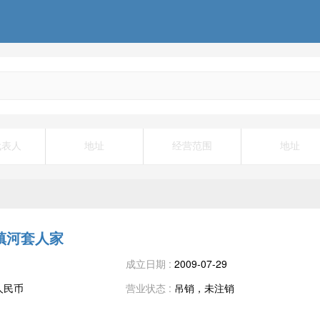
代表人
地址
经营范围
地址
镇河套人家
成立日期 :
2009-07-29
万人民币
营业状态 :
吊销，未注销