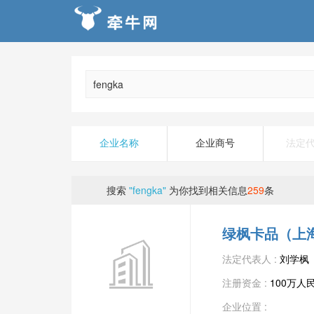
企业名称
企业商号
法定
搜索
"fengka"
为你找到相关信息
259
条
绿枫卡品（上
法定代表人 :
刘学枫
注册资金 :
100万人
企业位置 :