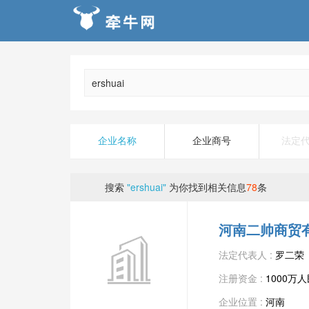
企业名称
企业商号
法定
搜索
"ershuai"
为你找到相关信息
78
条
河南二帅商贸
法定代表人 :
罗二荣
注册资金 :
1000万
企业位置 :
河南