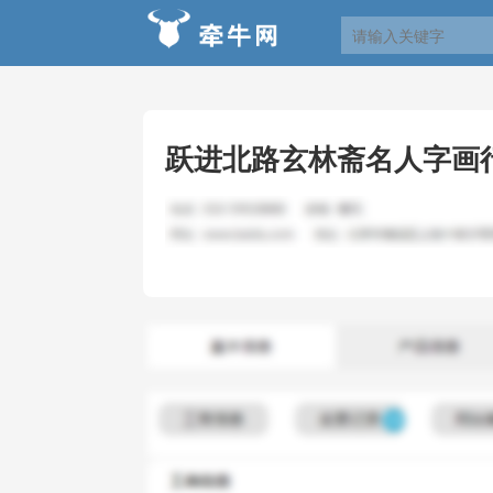
跃进北路玄林斋名人字画