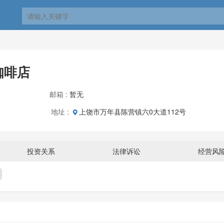
咖啡店
邮箱 :
暂无
地址 :
上饶市万年县陈营镇六0大道112号
投资关系
法律诉讼
经营风