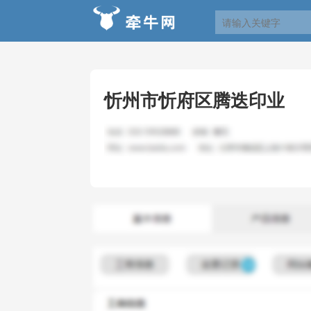
忻州市忻府区腾迭印业