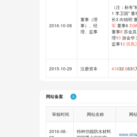
（注：标有*
1 李卫国* 
董事（理
长3 向锦明 
2016-10-08
事）、经
军
董事6
刘
理、监事
董事
8
苏金其
理1
0
游金华 
监事1
2
田凤
2015-10-29
注册资本
416
32
.6
63
6
网站备案
5
审核时间
网站名称
网
2016-08-
特种功能防水材料