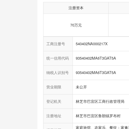
注册资本
70万元
工商注册号
540402NA000217X
统一信用代码
93540402MA6T3GAT5A
纳税人识别号
93540402MA6T3GAT5A
营业期限
未公开
登记机关
林芝市巴宜区工商行政管理局
注册地址
林芝市巴宜区鲁朗镇罗布村
家庭旅馆、农家乐、餐饮；家禽