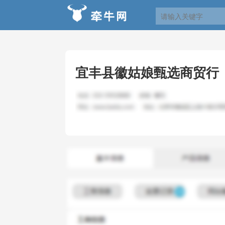
宜丰县徽姑娘甄选商贸行