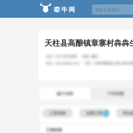
天柱县高酿镇章寨村犇犇