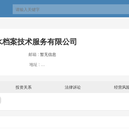
水档案技术服务有限公司
邮箱 :
暂无信息
地址 :
安徽省亳州市谯城区薛阁街道办事处希夷大道亳
投资关系
法律诉讼
经营风