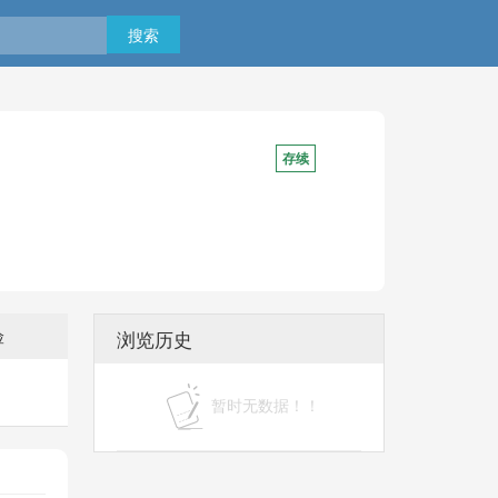
搜索
存续
州市交通局家属院8号别墅第104户
险
浏览历史
暂时无数据！！