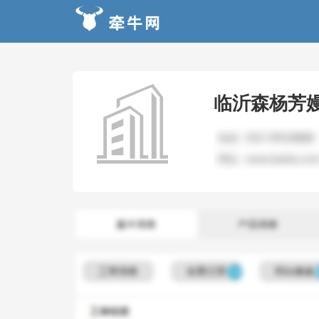
临沂森杨芳