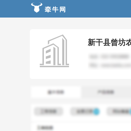
新干县曾坊