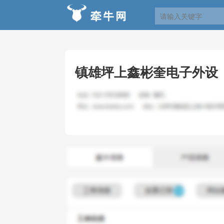
镇雄坪上鑫彬奎电子外设