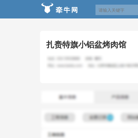
扎赉特旗小铝盆烤肉馆