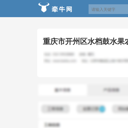
重庆市开州区水档鼓水果