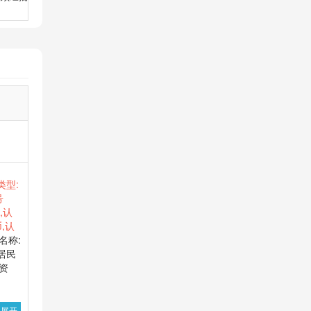
类型:
号
:,认
,认
名称:
居民
出资
展开