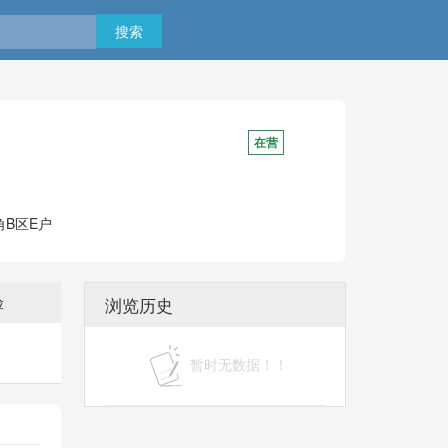
搜索
在营
B区E户
险
浏览历史
暂时无数据！！