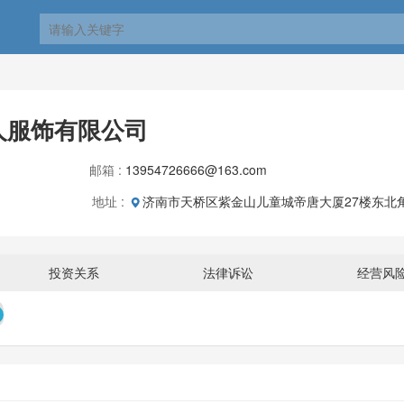
人服饰有限公司
邮箱 :
13954726666@163.com
地址 :
济南市天桥区紫金山儿童城帝唐大厦27楼东北角
om
投资关系
法律诉讼
经营风